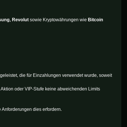
sung, Revolut
sowie Kryptowährungen wie
Bitcoin
geleistet, die für Einzahlungen verwendet wurde, soweit
n Aktion oder VIP-Stufe keine abweichenden Limits
e Anforderungen dies erfordern.