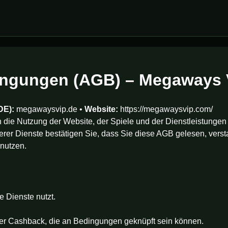
ingungen (AGB) – Megaways 
DE):
megawaysvip.de •
Website:
https://megawaysvip.com/
ie Nutzung der Website, der Spiele und der Dienstleistungen 
erer Dienste bestätigen Sie, dass Sie diese AGB gelesen, ver
 nutzen.
e Dienste nutzt.
der Cashback, die an Bedingungen geknüpft sein können.