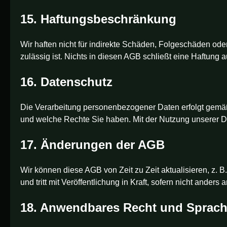
15. Haftungsbeschränkung
Wir haften nicht für indirekte Schäden, Folgeschäden ode
zulässig ist. Nichts in diesen AGB schließt eine Haftun
16. Datenschutz
Die Verarbeitung personenbezogener Daten erfolgt gemäß
und welche Rechte Sie haben. Mit der Nutzung unserer D
17. Änderungen der AGB
Wir können diese AGB von Zeit zu Zeit aktualisieren, z. B.
und tritt mit Veröffentlichung in Kraft, sofern nicht and
18. Anwendbares Recht und Sprac