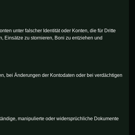
ten unter falscher Identität oder Konten, die für Dritte
n, Einsätze zu stornieren, Boni zu entziehen und
ägen, bei Änderungen der Kontodaten oder bei verdächtigen
tändige, manipulierte oder widersprüchliche Dokumente