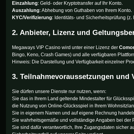
Einzahlung
: Geld- oder Kryptotransfer auf Ihr Konto.
Auszahlung
: Abhebung von Guthaben von Ihrem Konto.
KYC/Verifizierung
: Identitäts- und Sicherheitsprüfung (
2. Anbieter, Lizenz und Geltungsbe
Megaways VIP Casino wird unter einer Lizenz der
Comor
Bingo, Keno, Crash Games) und alle verfügbaren Plattfor
Hinweis: Die Darstellung und Verfügbarkeit einzelner Pr
3. Teilnahmevoraussetzungen und V
Sie dürfen unsere Dienste nur nutzen, wenn:
Sie das in Ihrem Land geltende Mindestalter für Glücksspi
die Nutzung von Online-Glücksspiel in Ihrem Wohnsitzland
Sie in eigenem Namen und auf eigene Rechnung handel
Sie wahrheitsgemäße und vollständige Angaben bei der 
Sie sind dafür verantwortlich, Ihre Zugangsdaten sicher a