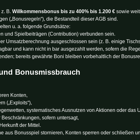
 z. B.
Willkommensbonus bis zu 400% bis 1.200 €
sowie weit
gen („Bonusregeln“), die Bestandteil dieser AGB sind.
elten u. a. folgende Grundsätze:
sten und Spielbeiträgen (Contribution) verbunden sein.
der Umsatzberechnung ausgeschlossen sein (z. B. einige Tisch
agbar und kann nicht in bar ausgezahlt werden, sofern die Regel
nden; bereits gewährte Boni bleiben vorbehaltlich der Bonusreg
er und Bonusmissbrauch
eren Konten,
n („Exploits“),
/Gegenwetten, systematisches Ausnutzen von Aktionen oder das 
Beschränkungen, sofern untersagt,
rkunft der Mittel.
 aus Bonusspiel stornieren, Konten sperren oder schließen un