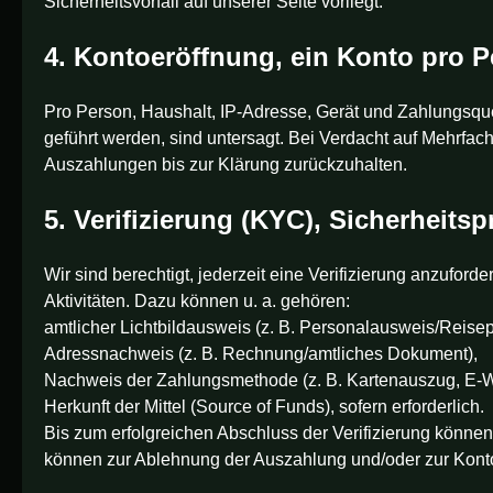
Sicherheitsvorfall auf unserer Seite vorliegt.
4. Kontoeröffnung, ein Konto pro 
Pro Person, Haushalt, IP-Adresse, Gerät und Zahlungsquel
geführt werden, sind untersagt. Bei Verdacht auf Mehrfac
Auszahlungen bis zur Klärung zurückzuhalten.
5. Verifizierung (KYC), Sicherheit
Wir sind berechtigt, jederzeit eine Verifizierung anzufo
Aktivitäten. Dazu können u. a. gehören:
amtlicher Lichtbildausweis (z. B. Personalausweis/Reisep
Adressnachweis (z. B. Rechnung/amtliches Dokument),
Nachweis der Zahlungsmethode (z. B. Kartenauszug, E-W
Herkunft der Mittel (Source of Funds), sofern erforderlich.
Bis zum erfolgreichen Abschluss der Verifizierung könn
können zur Ablehnung der Auszahlung und/oder zur Kont