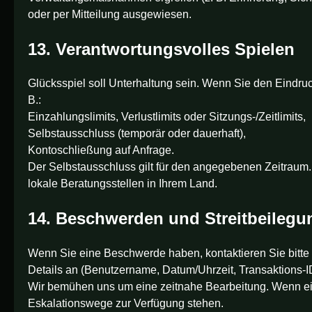
oder per Mitteilung ausgewiesen.
13. Verantwortungsvolles Spielen
Glücksspiel soll Unterhaltung sein. Wenn Sie den Eindruck
B.:
Einzahlungslimits, Verlustlimits oder Sitzungs-/Zeitlimits,
Selbstausschluss (temporär oder dauerhaft),
Kontoschließung auf Anfrage.
Der Selbstausschluss gilt für den angegebenen Zeitraum.
lokale Beratungsstellen in Ihrem Land.
14. Beschwerden und Streitbeilegu
Wenn Sie eine Beschwerde haben, kontaktieren Sie bitte
Details an (Benutzername, Datum/Uhrzeit, Transaktions-I
Wir bemühen uns um eine zeitnahe Bearbeitung. Wenn ei
Eskalationswege zur Verfügung stehen.