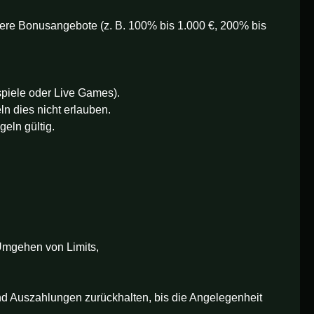
ere Bonusangebote (z. B. 100% bis 1.000 €, 200% bis
spiele oder Live Games).
n dies nicht erlauben.
eln gültig.
Umgehen von Limits,
d Auszahlungen zurückhalten, bis die Angelegenheit